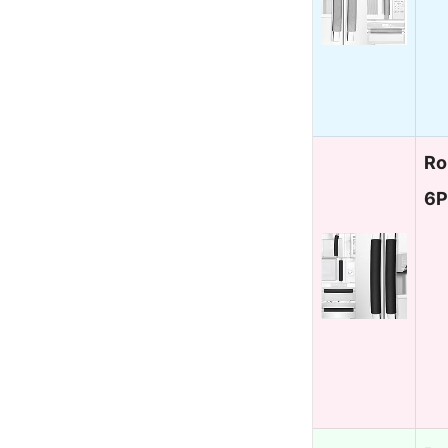
Ro
6P