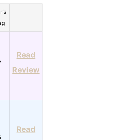
r’s
ng
Read
7
Review
Read
5