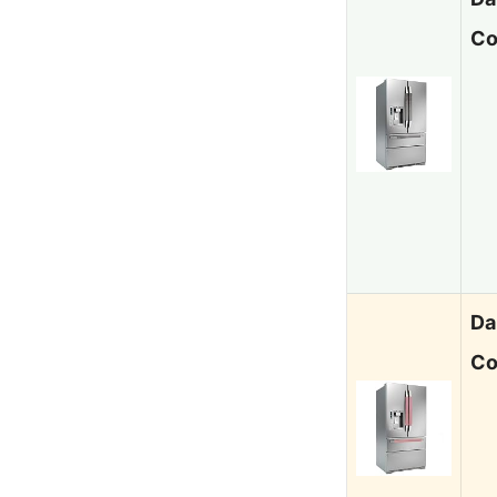
Co
Da
Co